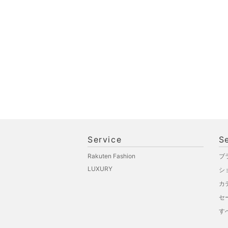
ペット用品
福袋・ギフト・その他
Service
S
Rakuten Fashion
ブ
LUXURY
シ
カ
セ
す