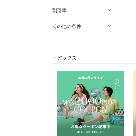
14
14.5
円
～
円
割引率
バッグ
クリア
絞り込み
15
15.5
インナー・ルームウェア
％OFF
～
％OFF
その他の条件
絞り込み
16
16.5
靴下・レッグウェア
クーポン対象のみ表示
17
17.5
絞り込み
スーパーDEALのみ表示
18
18.5
ファッション雑貨
トピックス
19
19.5
クリア
絞り込み
アクセサリー・腕時計
20
20.5
財布・ポーチ・ケース
21
21.5
22
22.5
帽子
23
23.5
ヘアアクセサリー
24
24.5
マタニティウェア・ベビ
25
25.5
ー用品