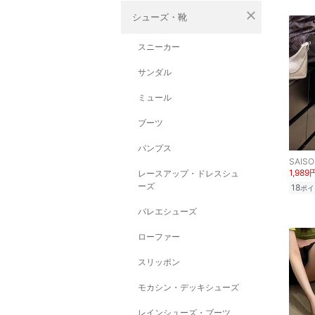
close
シューズ・靴
スニーカー
サンダル
ミュール
ブーツ
パンプス
SAISO
1,989
レースアップ・ドレスシュ
ーズ
18
ポイ
バレエシューズ
ローファー
スリッポン
モカシン・デッキシューズ
レインシューズ・ブーツ