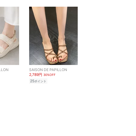
LLON
SAISON DE PAPILLON
2,789円
30%OFF
25
ポイント