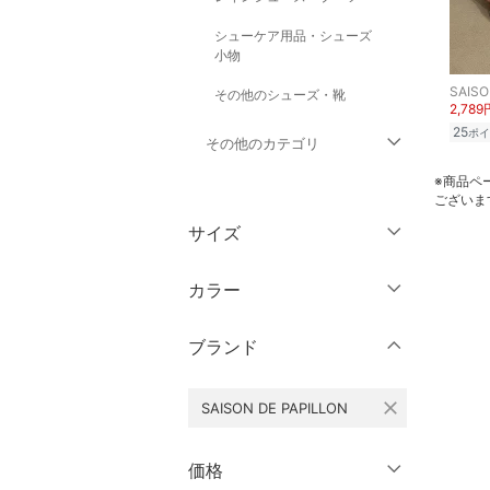
シューケア用品・シューズ
小物
SAISO
その他のシューズ・靴
2,789
25
ポイ
その他のカテゴリ
※商品ペ
トップス
ございま
サイズ
ジャケット・アウター
靴サイズ（cm）
カラー
パンツ
9
9.5
ブランド
ワンピース・ドレス
10
10.5
11
11.5
スカート
close
SAISON DE PAPILLON
12
12.5
オールインワン・オーバ
価格
ーオール
13
13.5