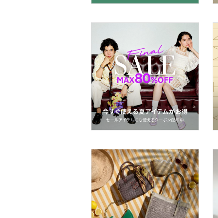
26
26.5
スーツ・フォーマル
27
27.5
水着・スイムグッズ
28
28.5
29
29.5
着物・浴衣・和装小物
30
30.5
スキンケア
フリー
31
ベースメイク
クリア
絞り込み
メイクアップ
ネイル
ボディケア・オーラルケ
ア
ヘアケア