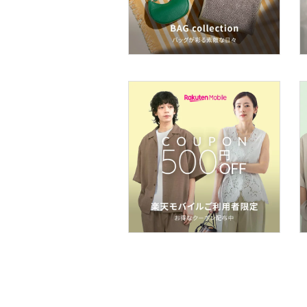
フレグランス
メイク道具・美容器具
コフレ・キット・セット
食器・調理器具・キッチ
ン用品
インテリア・生活雑貨
スマホグッズ・オーディ
オ機器
スポーツ・アウトドア用
品
文房具