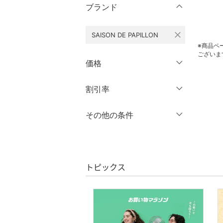
ブランド
パンツ
close
SAISON DE PAPILLON
ワンピース・ドレス
※商品ペ
ございま
スカート
価格
オールインワン・オーバ
円
～
円
割引率
クリア
絞り込み
ーオール
％OFF
～
％OFF
その他の条件
バッグ
絞り込み
クーポン対象のみ表示
シューズ・靴
絞り込み
スーパーDEALのみ表示
インナー・ルームウェア
トピックス
クリア
絞り込み
靴下・レッグウェア
ファッション雑貨