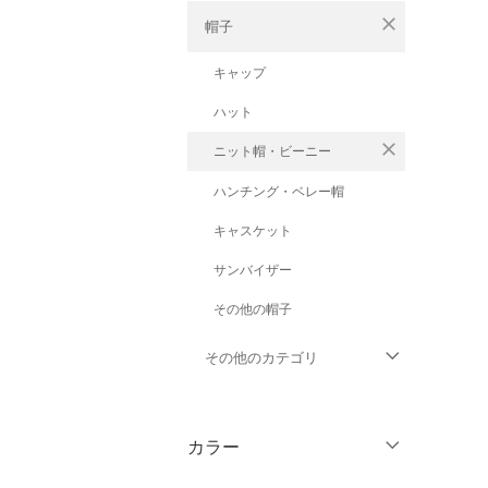
close
帽子
キャップ
ハット
close
ニット帽・ビーニー
ハンチング・ベレー帽
キャスケット
サンバイザー
その他の帽子
その他のカテゴリ
トップス
カラー
ジャケット・アウター