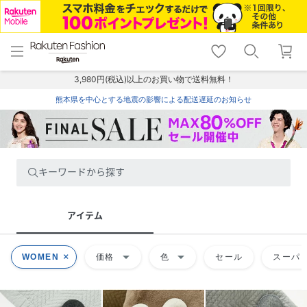
menu
home
search
favorite_border
shopping_cart
lock_outline
メニュー
トップ
検索
お気に入り
カート
ログイン
3,980円(税込)以上のお買い物で送料無料！
熊本県を中心とする地震の影響による配送遅延のお知らせ
キーワードから探す
アイテム
arrow_drop_down
arrow_drop_down
WOMEN
価格
色
セール
スーパー