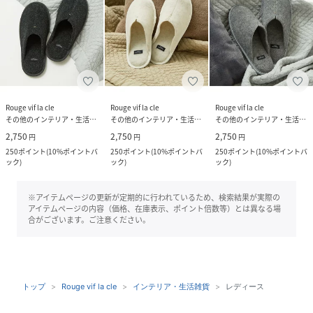
Rouge vif la cle
Rouge vif la cle
Rouge vif la cle
その他のインテリア・生活雑貨
その他のインテリア・生活雑貨
その他のインテリア・生活雑貨
2,750
2,750
2,750
円
円
円
250
ポイント
(
10%ポイントバ
250
ポイント
(
10%ポイントバ
250
ポイント
(
10%ポイントバ
ック
)
ック
)
ック
)
※アイテムページの更新が定期的に行われているため、検索結果が実際の
アイテムページの内容（価格、在庫表示、ポイント倍数等）とは異なる場
合がございます。ご注意ください。
トップ
Rouge vif la cle
インテリア・生活雑貨
レディース