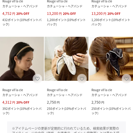
Rouge vif la cle
Rouge vif la cle
Rouge vif la cle
カチューシャ・ヘアバンド
カチューシャ・ヘアバンド
カチューシャ・ヘアバンド
4,752
13,200
13,200
円
20
%
OFF
円
20
%
OFF
円
20
%
OFF
432
ポイント
(
10%ポイントバ
1,200
ポイント
(
10%ポイント
1,200
ポイント
(
10%ポイント
ック
)
バック
)
バック
)
Rouge vif la cle
Rouge vif la cle
Rouge vif la cle
カチューシャ・ヘアバンド
カチューシャ・ヘアバンド
カチューシャ・ヘアバンド
4,312
2,750
2,750
円
20
%
OFF
円
円
392
ポイント
(
10%ポイントバ
250
ポイント
(
10%ポイントバ
250
ポイント
(
10%ポイントバ
ック
)
ック
)
ック
)
※アイテムページの更新が定期的に行われているため、検索結果が実際の