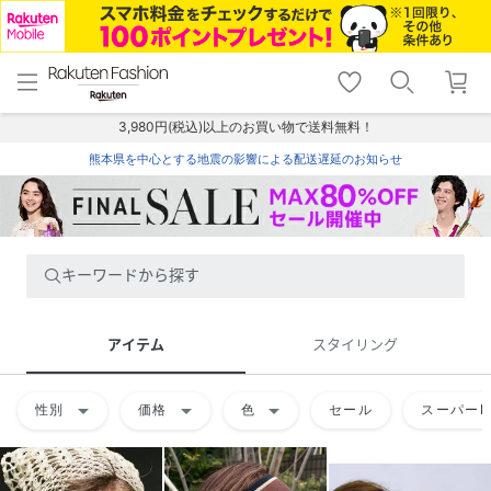
menu
home
search
favorite_border
shopping_cart
lock_outline
メニュー
トップ
検索
お気に入り
カート
ログイン
3,980円(税込)以上のお買い物で送料無料！
熊本県を中心とする地震の影響による配送遅延のお知らせ
キーワードから探す
アイテム
スタイリング
arrow_drop_down
arrow_drop_down
arrow_drop_down
性別
価格
色
セール
スーパーD