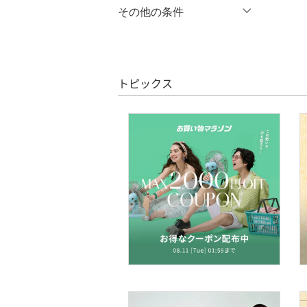
％OFF
～
％OFF
その他の条件
シューズ・靴
絞り込み
クーポン対象のみ表示
インナー・ルームウェア
絞り込み
スーパーDEALのみ表示
靴下・レッグウェア
トピックス
クリア
絞り込み
ファッション雑貨
アクセサリー・腕時計
財布・ポーチ・ケース
帽子
ヘアアクセサリー
マタニティウェア・ベビ
ー用品