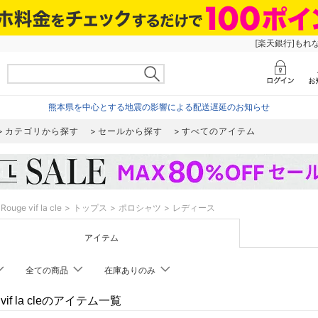
[楽天銀行]もれ
熊本県を中心とする地震の影響による配送遅延のお知らせ
カテゴリから探す
セールから探す
すべてのアイテム
Rouge vif la cle
トップス
ポロシャツ
レディース
アイテム
全ての商品
在庫ありのみ
 vif la cleのアイテム一覧