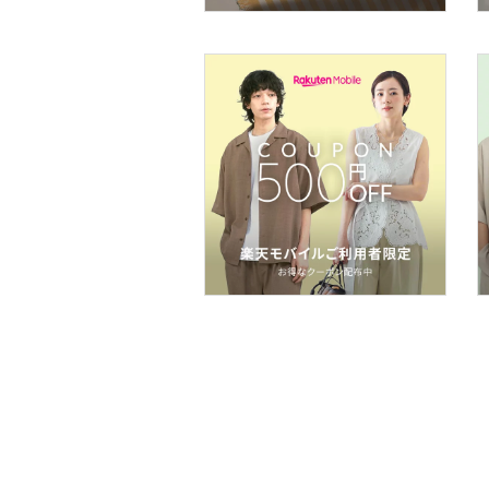
フレグランス
メイク道具・美容器具
コフレ・キット・セット
食器・調理器具・キッチ
ン用品
インテリア・生活雑貨
スマホグッズ・オーディ
オ機器
スポーツ・アウトドア用
品
文房具
ペット用品