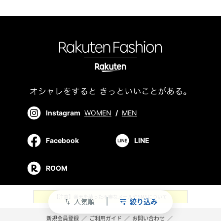
Instagram
WOMEN
/
MEN
Facebook
LINE
ROOM
【注意】楽天を装った不審なメールやSMSについて
人気順
絞り込み
swap_vert
新規会員登録
／
ご利用ガイド
／
お問い合わせ
／