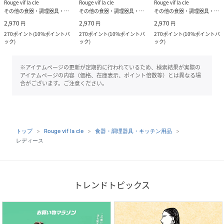
Rouge vif la cle
Rouge vif la cle
Rouge vif la cle
その他の食器・調理器具・キッチン用品
その他の食器・調理器具・キッチン用品
その他の食器・調理器具・キッチン用品
2,970
2,970
2,970
円
円
円
270
ポイント
(
10%ポイントバ
270
ポイント
(
10%ポイントバ
270
ポイント
(
10%ポイントバ
ック
)
ック
)
ック
)
※アイテムページの更新が定期的に行われているため、検索結果が実際の
アイテムページの内容（価格、在庫表示、ポイント倍数等）とは異なる場
合がございます。ご注意ください。
トップ
Rouge vif la cle
食器・調理器具・キッチン用品
レディース
トレンドトピックス