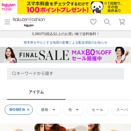
menu
home
search
favorite_border
shopping_cart
lock_outline
メニュー
トップ
検索
お気に入り
カート
ログイン
3,980円(税込)以上のお買い物で送料無料！
熊本県を中心とする地震の影響による配送遅延のお知らせ
キーワードから探す
アイテム
arrow_drop_down
arrow_drop_down
WOMEN
価格
色
セール
スーパー