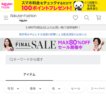
menu
home
search
favorite_border
shopping_cart
lock_outline
メニュー
トップ
検索
お気に入り
カート
ログイン
3,980円(税込)以上のお買い物で送料無料！
熊本県を中心とする地震の影響による配送遅延のお知らせ
キーワードから探す
アイテム
arrow_drop_down
arrow_drop_down
arrow_drop_down
性別
価格
色
セール
スーパーD