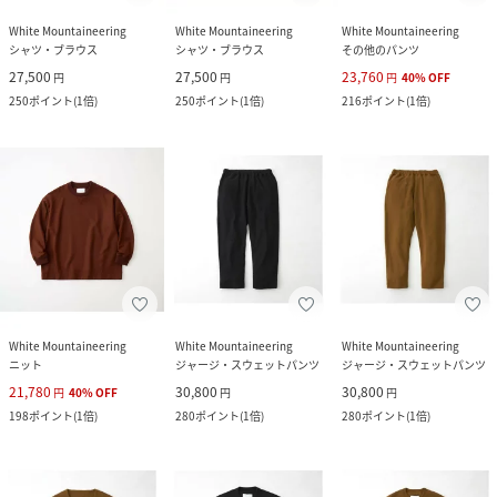
White Mountaineering
White Mountaineering
White Mountaineering
シャツ・ブラウス
シャツ・ブラウス
その他のパンツ
27,500
27,500
23,760
円
円
円
40
%
OFF
250
ポイント
(
1倍
)
250
ポイント
(
1倍
)
216
ポイント
(
1倍
)
White Mountaineering
White Mountaineering
White Mountaineering
ニット
ジャージ・スウェットパンツ
ジャージ・スウェットパンツ
21,780
30,800
30,800
円
40
%
OFF
円
円
198
ポイント
(
1倍
)
280
ポイント
(
1倍
)
280
ポイント
(
1倍
)