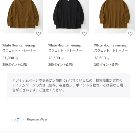
White Mountaineering
White Mountaineering
White Mountaineering
スウェット・トレーナー
スウェット・トレーナー
スウェット・トレーナー
31,900
28,600
28,600
円
円
円
290
ポイント
(
1倍
)
260
ポイント
(
1倍
)
260
ポイント
(
1倍
)
※アイテムページの更新が定期的に行われているため、検索結果が実際の
アイテムページの内容（価格、在庫表示、ポイント倍数等）とは異なる場
合がございます。ご注意ください。
トップ
Repose Wear