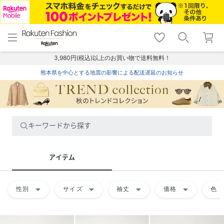
menu
home
search
favorite_border
shopping_cart
lock_outline
メニュー
トップ
検索
お気に入り
カート
ログイン
3,980円(税込)以上のお買い物で送料無料！
熊本県を中心とする地震の影響による配送遅延のお知らせ
キーワードから探す
アイテム
arrow_drop_down
arrow_drop_down
arrow_drop_down
arrow_drop_down
arrow
性別
サイズ
袖丈
価格
色