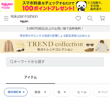
menu
home
search
favorite_border
shopping_cart
lock_outline
メニュー
トップ
検索
お気に入り
カート
ログイン
3,980円(税込)以上のお買い物で送料無料！
熊本県を中心とする地震の影響による配送遅延のお知らせ
キーワードから探す
アイテム
arrow_drop_down
arrow_drop_down
WOMEN
価格
色
セール
スーパー