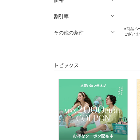
価格
オールインワン・オーバ
円
～
円
割引率
クリア
絞り込み
ーオール
※商品ペ
％OFF
～
％OFF
その他の条件
バッグ
ございま
絞り込み
クーポン対象のみ表示
シューズ・靴
絞り込み
スーパーDEALのみ表示
インナー・ルームウェア
トピックス
クリア
絞り込み
靴下・レッグウェア
ファッション雑貨
アクセサリー・腕時計
財布・ポーチ・ケース
帽子