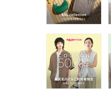
ヘアケア
フレグランス
メイク道具・美容器具
コフレ・キット・セット
食器・調理器具・キッチ
ン用品
インテリア・生活雑貨
スマホグッズ・オーディ
オ機器
スポーツ・アウトドア用
品