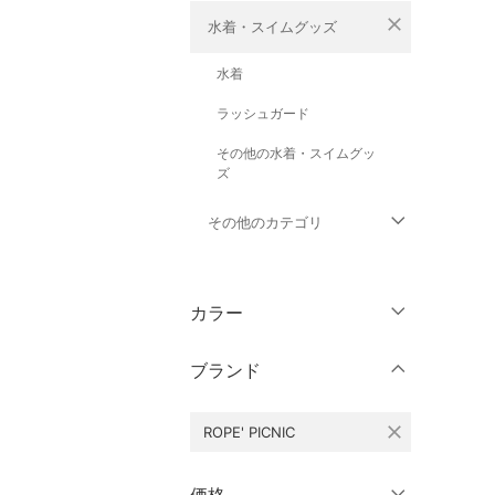
close
水着・スイムグッズ
水着
ラッシュガード
その他の水着・スイムグッ
ズ
その他のカテゴリ
トップス
カラー
ジャケット・アウター
ブランド
パンツ
close
ROPE' PICNIC
ワンピース・ドレス
スカート