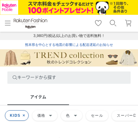
menu
home
search
favorite_border
shopping_cart
lock_outline
メニュー
トップ
検索
お気に入り
カート
ログイン
3,980円(税込)以上のお買い物で送料無料！
熊本県を中心とする地震の影響による配送遅延のお知らせ
キーワードから探す
アイテム
arrow_drop_down
arrow_drop_down
KIDS
価格
色
セール
スーパーDE