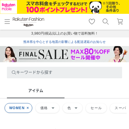
menu
home
search
favorite_border
shopping_cart
lock_outline
メニュー
トップ
検索
お気に入り
カート
ログイン
3,980円(税込)以上のお買い物で送料無料！
熊本県を中心とする地震の影響による配送遅延のお知らせ
キーワードから探す
アイテム
arrow_drop_down
arrow_drop_down
WOMEN
価格
色
セール
スーパー