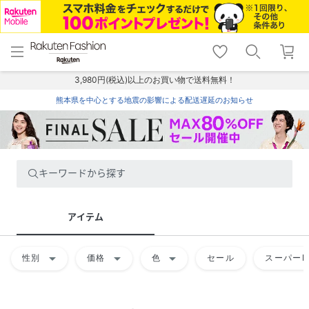
menu
home
search
favorite_border
shopping_cart
lock_outline
メニュー
トップ
検索
お気に入り
カート
ログイン
3,980円(税込)以上のお買い物で送料無料！
熊本県を中心とする地震の影響による配送遅延のお知らせ
キーワードから探す
アイテム
arrow_drop_down
arrow_drop_down
arrow_drop_down
性別
価格
色
セール
スーパーD