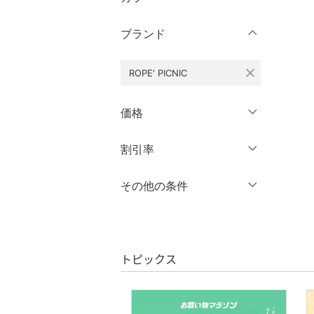
パンツ
～XS
S
ブランド
スカート
M
L
XL
XXL
オールインワン・オーバ
close
ROPE' PICNIC
ーオール
3XL～
フリー
価格
バッグ
クリア
絞り込み
円
～
円
割引率
シューズ・靴
クリア
絞り込み
インナー・ルームウェア
％OFF
～
％OFF
その他の条件
絞り込み
靴下・レッグウェア
クーポン対象のみ表示
絞り込み
スーパーDEALのみ表示
ファッション雑貨
トピックス
クリア
絞り込み
アクセサリー・腕時計
財布・ポーチ・ケース