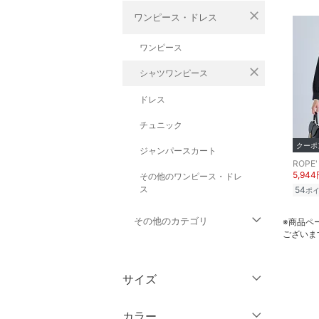
close
ワンピース・ドレス
ワンピース
close
シャツワンピース
ドレス
チュニック
クーポ
ジャンパースカート
ROPE'
5,94
その他のワンピース・ドレ
ス
54
ポ
その他のカテゴリ
※商品ペ
ございま
トップス
サイズ
ジャケット・アウター
ウェア（S/M/L）
カラー