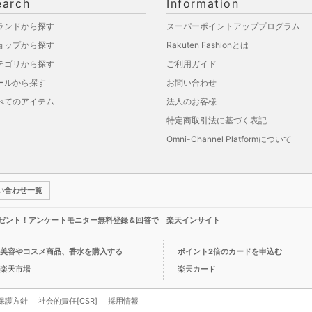
earch
Information
ランドから探す
スーパーポイントアッププログラム
ョップから探す
Rakuten Fashionとは
テゴリから探す
ご利用ガイド
ールから探す
お問い合わせ
べてのアイテム
法人のお客様
特定商取引法に基づく表記
Omni-Channel Platformについて
い合わせ一覧
レゼント！アンケートモニター無料登録＆回答で 楽天インサイト
美容やコスメ商品、香水を購入する
ポイント2倍のカードを申込む
楽天市場
楽天カード
保護方針
社会的責任[CSR]
採用情報