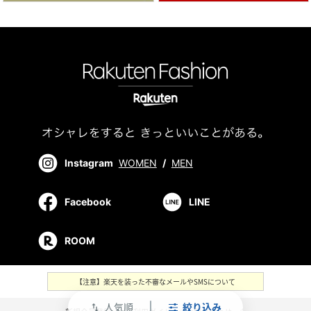
Instagram
WOMEN
/
MEN
Facebook
LINE
ROOM
【注意】楽天を装った不審なメールやSMSについて
人気順
絞り込み
swap_vert