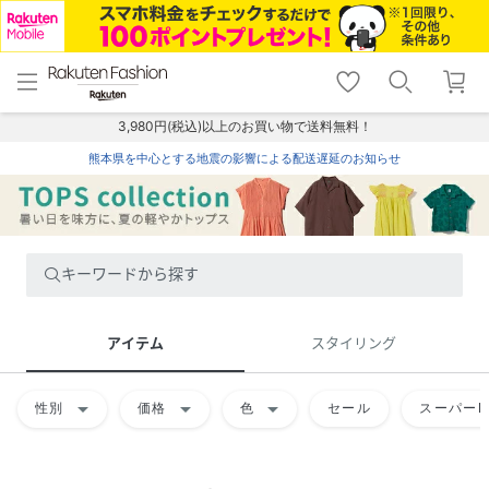
menu
home
search
favorite_border
shopping_cart
lock_outline
メニュー
トップ
検索
お気に入り
カート
ログイン
3,980円(税込)以上のお買い物で送料無料！
熊本県を中心とする地震の影響による配送遅延のお知らせ
キーワードから探す
アイテム
スタイリング
arrow_drop_down
arrow_drop_down
arrow_drop_down
性別
価格
色
セール
スーパーD