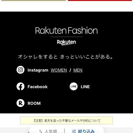
Instagram
WOMEN
/
MEN
Facebook
LINE
ROOM
【注意】楽天を装った不審なメールやSMSについて
人気順
絞り込み
swap_vert