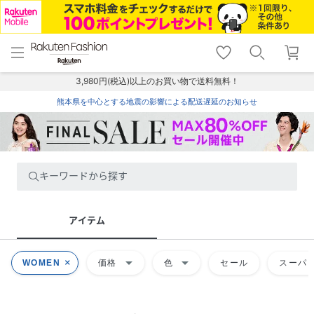
menu
home
search
favorite_border
shopping_cart
lock_outline
メニュー
トップ
検索
お気に入り
カート
ログイン
3,980円(税込)以上のお買い物で送料無料！
熊本県を中心とする地震の影響による配送遅延のお知らせ
キーワードから探す
アイテム
arrow_drop_down
arrow_drop_down
WOMEN
価格
色
セール
スーパー