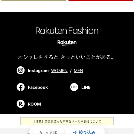
Instagram
WOMEN
/
MEN
Facebook
LINE
ROOM
【注意】楽天を装った不審なメールやSMSについて
人気順
絞り込み
swap_vert