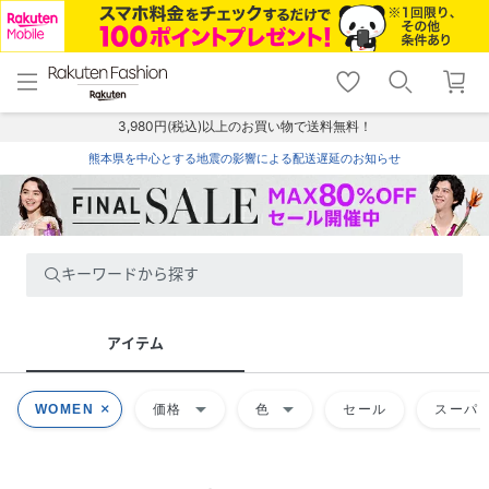
menu
home
search
favorite_border
shopping_cart
lock_outline
メニュー
トップ
検索
お気に入り
カート
ログイン
3,980円(税込)以上のお買い物で送料無料！
熊本県を中心とする地震の影響による配送遅延のお知らせ
キーワードから探す
アイテム
arrow_drop_down
arrow_drop_down
WOMEN
価格
色
セール
スーパー