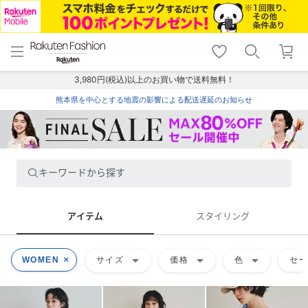
menu
home
search
favorite_border
shopping_cart
lock_outline
メニュー
トップ
検索
お気に入り
カート
ログイン
3,980円(税込)以上のお買い物で送料無料！
熊本県を中心とする地震の影響による配送遅延のお知らせ
キーワードから探す
アイテム
スタイリング
arrow_drop_down
arrow_drop_down
arrow_drop_down
WOMEN
サイズ
価格
色
セ