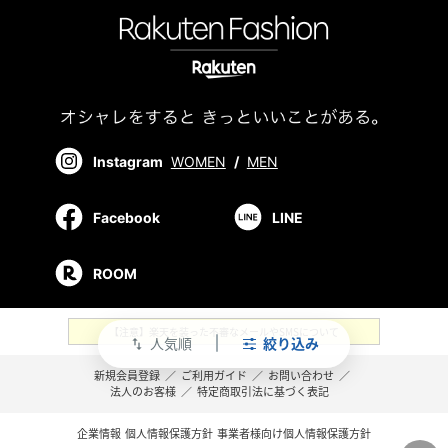
Instagram
WOMEN
/
MEN
Facebook
LINE
ROOM
【注意】楽天を装った不審なメールやSMSについて
人気順
絞り込み
swap_vert
新規会員登録
／
ご利用ガイド
／
お問い合わせ
／
法人のお客様
／
特定商取引法に基づく表記
企業情報
個人情報保護方針
事業者様向け個人情報保護方針