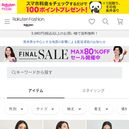
menu
home
search
favorite_border
shopping_cart
lock_outline
メニュー
トップ
検索
お気に入り
カート
ログイン
3,980円(税込)以上のお買い物で送料無料！
熊本県を中心とする地震の影響による配送遅延のお知らせ
キーワードから探す
アイテム
スタイリング
arrow_drop_down
arrow_drop_down
arrow_drop_down
arrow_drop_down
性別
サイズ
袖丈
着丈
価格