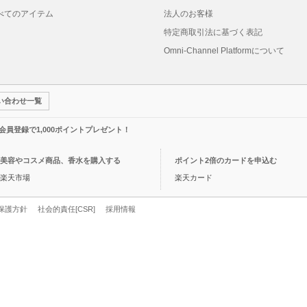
べてのアイテム
法人のお客様
特定商取引法に基づく表記
Omni-Channel Platformについて
い合わせ一覧
規会員登録で1,000ポイントプレゼント！
美容やコスメ商品、香水を購入する
ポイント2倍のカードを申込む
楽天市場
楽天カード
保護方針
社会的責任[CSR]
採用情報