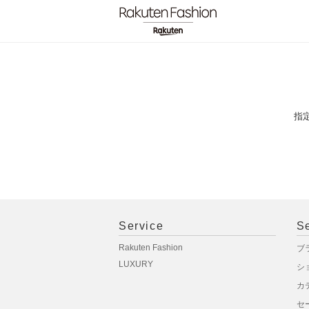
指
Service
S
Rakuten Fashion
ブ
LUXURY
シ
カ
セ