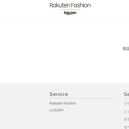
指
Service
S
Rakuten Fashion
ブ
LUXURY
シ
カ
セ