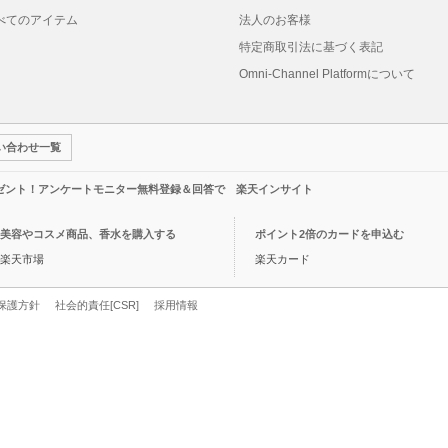
べてのアイテム
法人のお客様
特定商取引法に基づく表記
Omni-Channel Platformについて
い合わせ一覧
レゼント！アンケートモニター無料登録＆回答で 楽天インサイト
美容やコスメ商品、香水を購入する
ポイント2倍のカードを申込む
楽天市場
楽天カード
保護方針
社会的責任[CSR]
採用情報