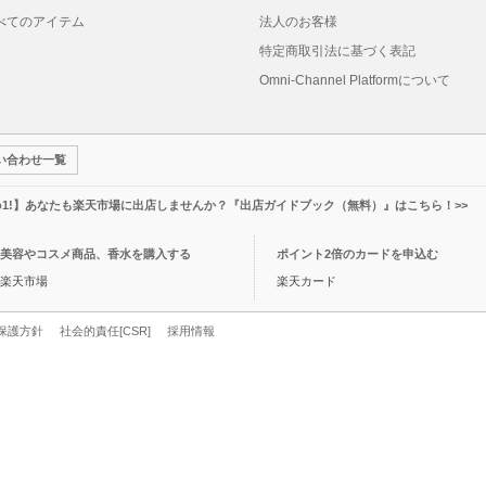
べてのアイテム
法人のお客様
特定商取引法に基づく表記
Omni-Channel Platformについて
い合わせ一覧
o1!】あなたも楽天市場に出店しませんか？『出店ガイドブック（無料）』はこちら！>>
美容やコスメ商品、香水を購入する
ポイント2倍のカードを申込む
楽天市場
楽天カード
保護方針
社会的責任[CSR]
採用情報