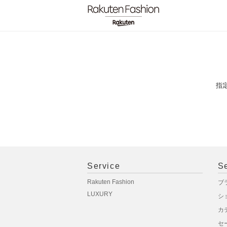
指
Service
S
Rakuten Fashion
ブ
LUXURY
シ
カ
セ