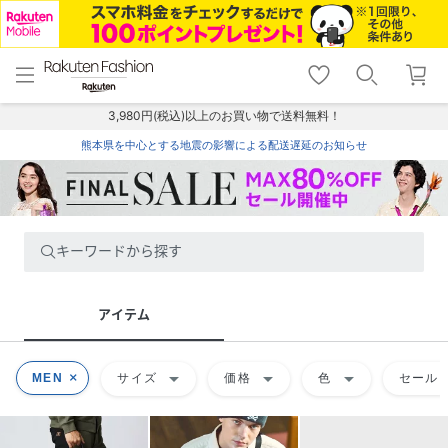
menu
home
search
favorite_border
shopping_cart
lock_outline
メニュー
トップ
検索
お気に入り
カート
ログイン
3,980円(税込)以上のお買い物で送料無料！
熊本県を中心とする地震の影響による配送遅延のお知らせ
キーワードから探す
アイテム
arrow_drop_down
arrow_drop_down
arrow_drop_down
MEN
サイズ
価格
色
セール