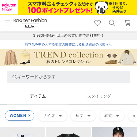
menu
home
search
favorite_border
shopping_cart
lock_outline
メニュー
トップ
検索
お気に入り
カート
ログイン
3,980円(税込)以上のお買い物で送料無料！
熊本県を中心とする地震の影響による配送遅延のお知らせ
キーワードから探す
アイテム
スタイリング
arrow_drop_down
arrow_drop_down
arrow_drop_down
WOMEN
サイズ
袖丈
着丈