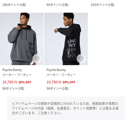
180
ポイント
(
1倍
)
90
ポイント
(
1倍
)
105
ポイント
(
1倍
)
Psycho Bunny
Psycho Bunny
パーカー・フーディー
パーカー・フーディー
10,780
10,780
円
30
%
OFF
円
30
%
OFF
98
ポイント
(
1倍
)
98
ポイント
(
1倍
)
※アイテムページの更新が定期的に行われているため、検索結果が実際の
アイテムページの内容（価格、在庫表示、ポイント倍数等）とは異なる場
合がございます。ご注意ください。