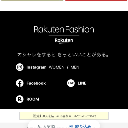
Instagram
WOMEN
/
MEN
Facebook
LINE
ROOM
【注意】楽天を装った不審なメールやSMSについて
人気順
絞り込み
swap_vert