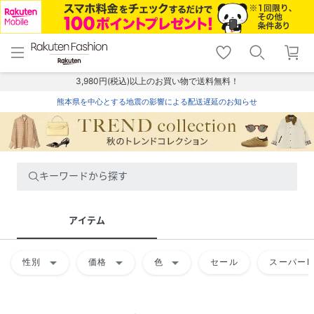
menu
home
search
favorite_border
shopping_cart
lock_outline
メニュー
トップ
検索
お気に入り
カート
ログイン
3,980円(税込)以上のお買い物で送料無料！
熊本県を中心とする地震の影響による配送遅延のお知らせ
キーワードから探す
アイテム
arrow_drop_down
arrow_drop_down
arrow_drop_down
性別
価格
色
セール
スーパーD