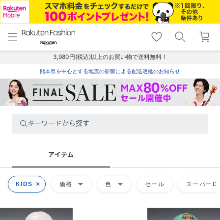
menu
home
search
favorite_border
shopping_cart
lock_outline
メニュー
トップ
検索
お気に入り
カート
ログイン
3,980円(税込)以上のお買い物で送料無料！
熊本県を中心とする地震の影響による配送遅延のお知らせ
キーワードから探す
アイテム
arrow_drop_down
arrow_drop_down
KIDS
価格
色
セール
スーパーDE