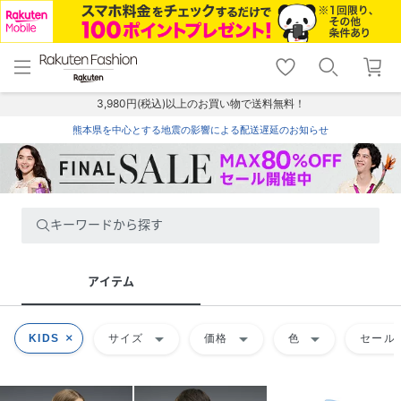
menu
home
search
favorite_border
shopping_cart
lock_outline
メニュー
トップ
検索
お気に入り
カート
ログイン
3,980円(税込)以上のお買い物で送料無料！
熊本県を中心とする地震の影響による配送遅延のお知らせ
キーワードから探す
アイテム
arrow_drop_down
arrow_drop_down
arrow_drop_down
KIDS
サイズ
価格
色
セール