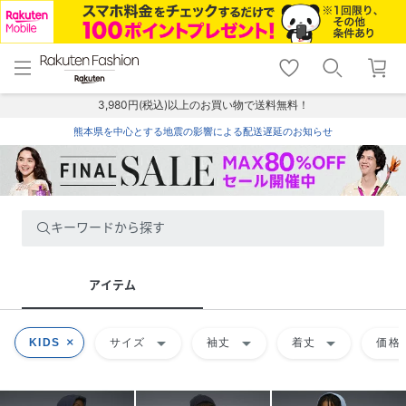
menu
home
search
favorite_border
shopping_cart
lock_outline
メニュー
トップ
検索
お気に入り
カート
ログイン
3,980円(税込)以上のお買い物で送料無料！
熊本県を中心とする地震の影響による配送遅延のお知らせ
キーワードから探す
アイテム
arrow_drop_down
arrow_drop_down
arrow_drop_down
KIDS
サイズ
袖丈
着丈
価格