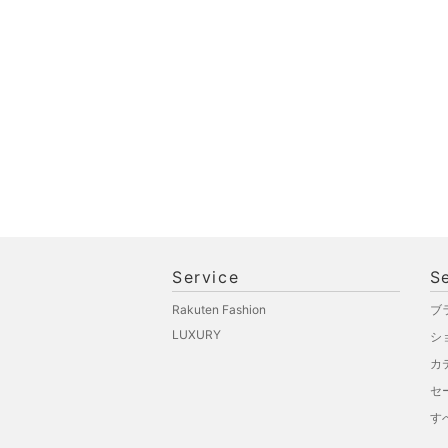
Service
S
Rakuten Fashion
ブ
LUXURY
シ
カ
セ
す