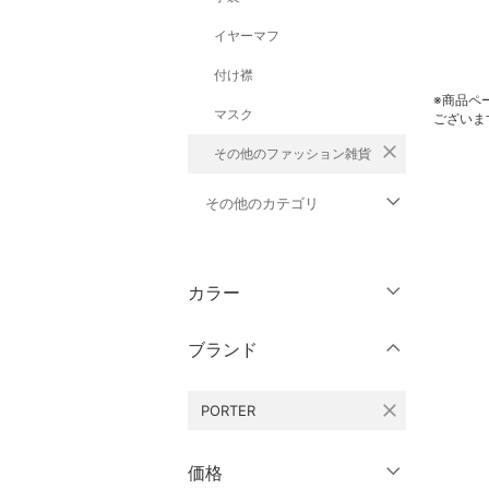
イヤーマフ
付け襟
※商品ペ
マスク
ございま
close
その他のファッション雑貨
その他のカテゴリ
トップス
カラー
ジャケット・アウター
ブランド
パンツ
close
PORTER
ワンピース・ドレス
スカート
価格