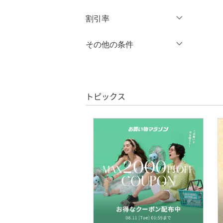
オールインワン・オーバ
円
～
円
割引率
クリア
絞り込み
ーオール
％OFF
～
％OFF
その他の条件
バッグ
絞り込み
クーポン対象のみ表示
シューズ・靴
絞り込み
スーパーDEALのみ表示
インナー・ルームウェア
トピックス
クリア
絞り込み
靴下・レッグウェア
アクセサリー・腕時計
財布・ポーチ・ケース
帽子
ヘアアクセサリー