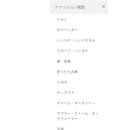
close
ファッション雑貨
ベルト
サスペンダー
ハンカチ・ハンドタオル
スカーフ・バンダナ
傘・長傘
折りたたみ傘
メガネ
サングラス
チャーム・キーチェーン
マフラー・ストール・ネッ
クウォーマー
手袋