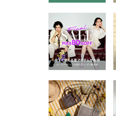
マタニティウェア・ベビ
ー用品
スーツ・フォーマル
水着・スイムグッズ
着物・浴衣・和装小物
スキンケア
ボディケア・オーラルケ
ア
ヘアケア
食器・調理器具・キッチ
ン用品