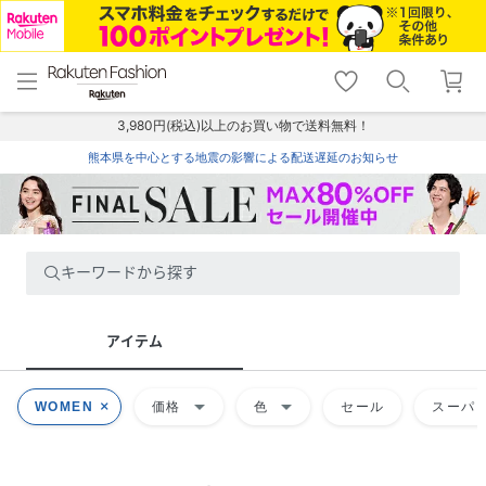
menu
home
search
favorite_border
shopping_cart
lock_outline
メニュー
トップ
検索
お気に入り
カート
ログイン
3,980円(税込)以上のお買い物で送料無料！
熊本県を中心とする地震の影響による配送遅延のお知らせ
キーワードから探す
アイテム
arrow_drop_down
arrow_drop_down
WOMEN
価格
色
セール
スーパー