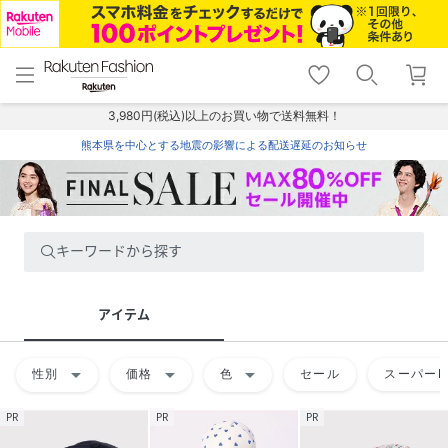
menu
home
search
favorite_border
shopping_cart
lock_outline
メニュー
トップ
検索
お気に入り
カート
ログイン
3,980円(税込)以上のお買い物で送料無料！
熊本県を中心とする地震の影響による配送遅延のお知らせ
キーワードから探す
アイテム
arrow_drop_down
arrow_drop_down
arrow_drop_down
性別
価格
色
セール
スーパーD
PR
PR
PR