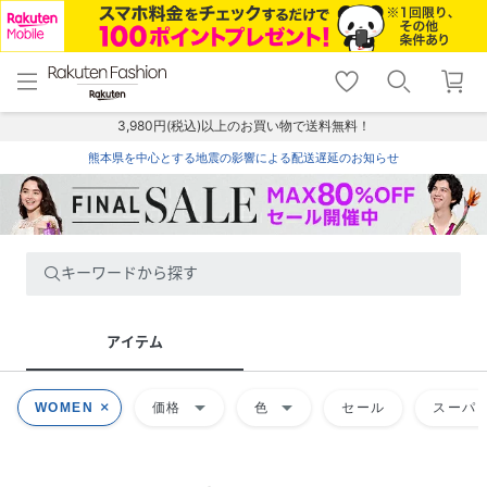
menu
home
search
favorite_border
shopping_cart
lock_outline
メニュー
トップ
検索
お気に入り
カート
ログイン
3,980円(税込)以上のお買い物で送料無料！
熊本県を中心とする地震の影響による配送遅延のお知らせ
キーワードから探す
アイテム
arrow_drop_down
arrow_drop_down
WOMEN
価格
色
セール
スーパー