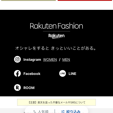
Instagram
WOMEN
/
MEN
Facebook
LINE
ROOM
【注意】楽天を装った不審なメールやSMSについて
人気順
絞り込み
swap_vert