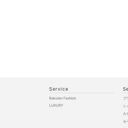
品
文房具
ペット用品
福袋・ギフト・その他
Service
S
Rakuten Fashion
ブ
LUXURY
シ
カ
セ