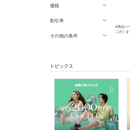
オールインワン・オーバ
価格
ーオール
円
～
円
割引率
クリア
絞り込み
バッグ
※商品ペ
ございま
％OFF
～
％OFF
その他の条件
シューズ・靴
絞り込み
クーポン対象のみ表示
インナー・ルームウェア
絞り込み
スーパーDEALのみ表示
靴下・レッグウェア
トピックス
クリア
絞り込み
ファッション雑貨
アクセサリー・腕時計
財布・ポーチ・ケース
帽子