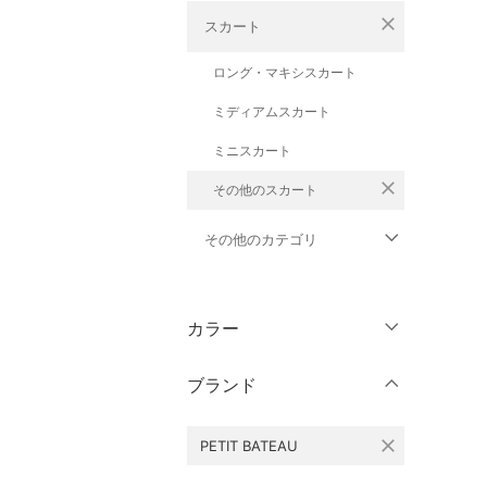
close
スカート
ロング・マキシスカート
ミディアムスカート
ミニスカート
close
その他のスカート
その他のカテゴリ
トップス
カラー
ジャケット・アウター
ブランド
パンツ
close
PETIT BATEAU
ワンピース・ドレス