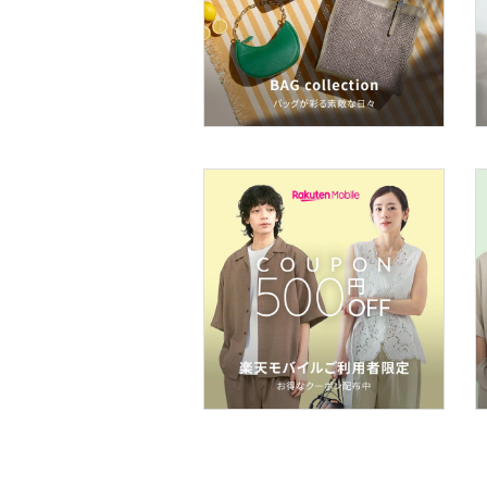
ア
ヘアケア
フレグランス
メイク道具・美容器具
コフレ・キット・セット
食器・調理器具・キッチ
ン用品
インテリア・生活雑貨
スマホグッズ・オーディ
オ機器
スポーツ・アウトドア用