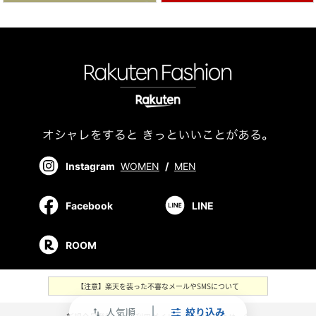
Instagram
WOMEN
/
MEN
Facebook
LINE
ROOM
【注意】楽天を装った不審なメールやSMSについて
人気順
絞り込み
swap_vert