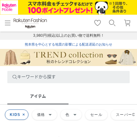
menu
home
search
favorite_border
shopping_cart
lock_outline
メニュー
トップ
検索
お気に入り
カート
ログイン
3,980円(税込)以上のお買い物で送料無料！
熊本県を中心とする地震の影響による配送遅延のお知らせ
キーワードから探す
アイテム
arrow_drop_down
arrow_drop_down
KIDS
価格
色
セール
スーパーDE