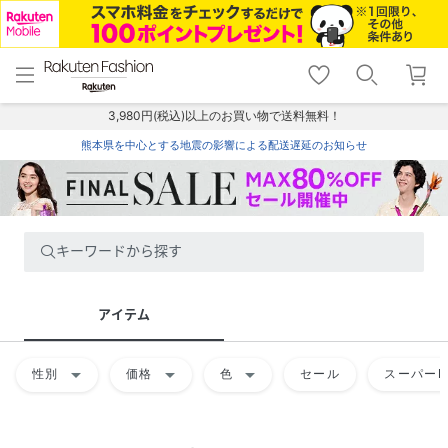
menu
home
search
favorite_border
shopping_cart
lock_outline
メニュー
トップ
検索
お気に入り
カート
ログイン
3,980円(税込)以上のお買い物で送料無料！
熊本県を中心とする地震の影響による配送遅延のお知らせ
キーワードから探す
アイテム
arrow_drop_down
arrow_drop_down
arrow_drop_down
性別
価格
色
セール
スーパーD