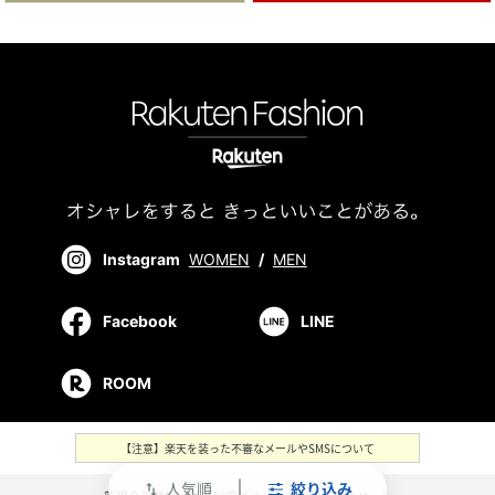
Instagram
WOMEN
/
MEN
Facebook
LINE
ROOM
【注意】楽天を装った不審なメールやSMSについて
人気順
絞り込み
swap_vert