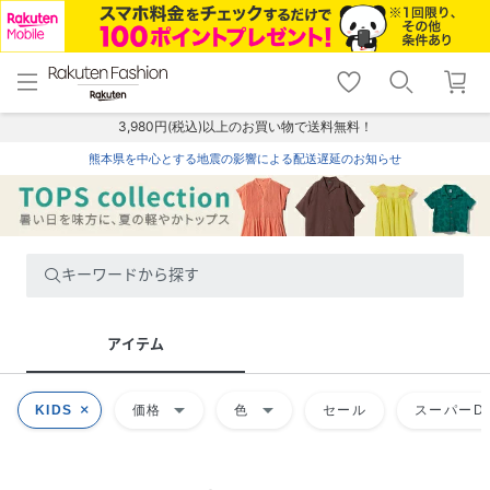
menu
home
search
favorite_border
shopping_cart
lock_outline
メニュー
トップ
検索
お気に入り
カート
ログイン
3,980円(税込)以上のお買い物で送料無料！
熊本県を中心とする地震の影響による配送遅延のお知らせ
キーワードから探す
アイテム
arrow_drop_down
arrow_drop_down
KIDS
価格
色
セール
スーパーDE