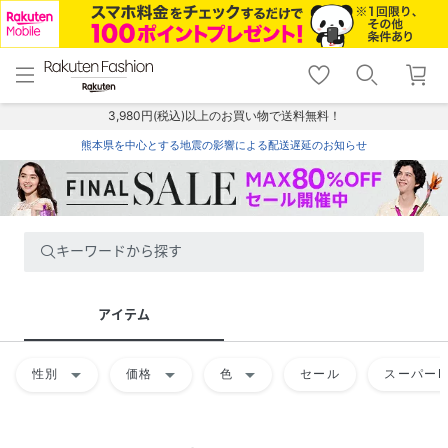
menu
home
search
favorite_border
shopping_cart
lock_outline
メニュー
トップ
検索
お気に入り
カート
ログイン
3,980円(税込)以上のお買い物で送料無料！
熊本県を中心とする地震の影響による配送遅延のお知らせ
キーワードから探す
アイテム
arrow_drop_down
arrow_drop_down
arrow_drop_down
性別
価格
色
セール
スーパーD