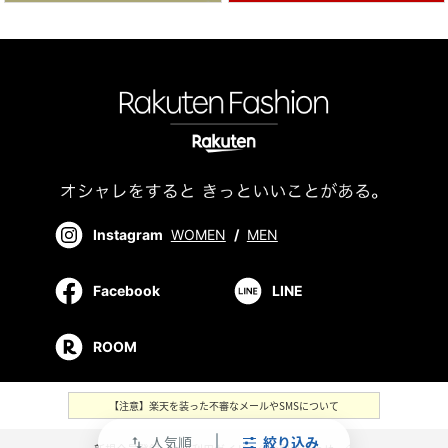
Instagram
WOMEN
/
MEN
Facebook
LINE
ROOM
【注意】楽天を装った不審なメールやSMSについて
人気順
絞り込み
swap_vert