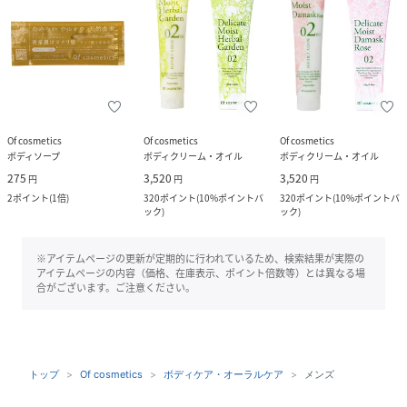
Of cosmetics
Of cosmetics
Of cosmetics
ボディソープ
ボディクリーム・オイル
ボディクリーム・オイル
275
3,520
3,520
円
円
円
2
ポイント
(
1倍
)
320
ポイント
(
10%ポイントバ
320
ポイント
(
10%ポイントバ
ック
)
ック
)
※アイテムページの更新が定期的に行われているため、検索結果が実際の
アイテムページの内容（価格、在庫表示、ポイント倍数等）とは異なる場
合がございます。ご注意ください。
トップ
Of cosmetics
ボディケア・オーラルケア
メンズ