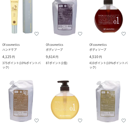
Of cosmetics
Of cosmetics
Of cosmetics
ハンドケア
ボディソープ
ボディソープ
4,125
9,614
4,510
円
円
円
375
ポイント
(
10%ポイントバ
87
ポイント
(
1倍
)
410
ポイント
(
10%ポイントバ
ック
)
ック
)