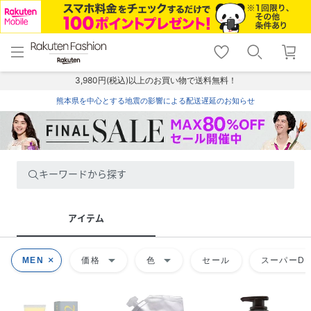
menu
home
search
favorite_border
shopping_cart
lock_outline
メニュー
トップ
検索
お気に入り
カート
ログイン
3,980円(税込)以上のお買い物で送料無料！
熊本県を中心とする地震の影響による配送遅延のお知らせ
キーワードから探す
アイテム
arrow_drop_down
arrow_drop_down
MEN
価格
色
セール
スーパーDE