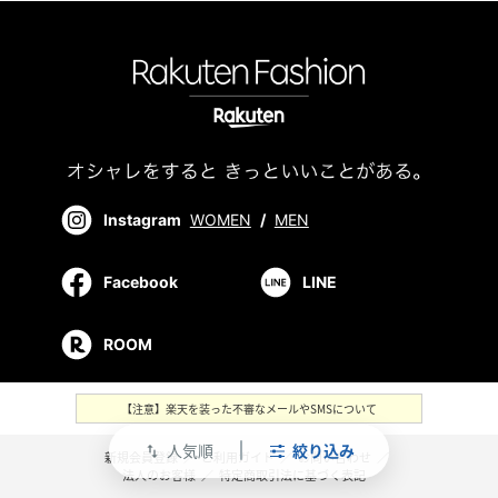
Instagram
WOMEN
/
MEN
Facebook
LINE
ROOM
【注意】楽天を装った不審なメールやSMSについて
人気順
絞り込み
swap_vert
新規会員登録
／
ご利用ガイド
／
お問い合わせ
／
法人のお客様
／
特定商取引法に基づく表記