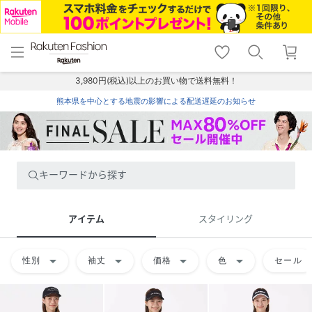
menu
home
search
favorite_border
shopping_cart
lock_outline
メニュー
トップ
検索
お気に入り
カート
ログイン
3,980円(税込)以上のお買い物で送料無料！
熊本県を中心とする地震の影響による配送遅延のお知らせ
キーワードから探す
アイテム
スタイリング
arrow_drop_down
arrow_drop_down
arrow_drop_down
arrow_drop_down
性別
袖丈
価格
色
セール