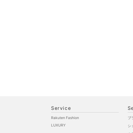
Service
S
Rakuten Fashion
ブ
LUXURY
シ