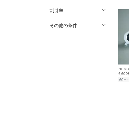
円
～
円
割引率
クリア
絞り込み
シューズ・靴
％OFF
～
％OFF
その他の条件
インナー・ルームウェア
絞り込み
クーポン対象のみ表示
靴下・レッグウェア
絞り込み
スーパーDEALのみ表示
アクセサリー・腕時計
クリア
絞り込み
財布・ポーチ・ケース
NUMBE
6,60
帽子
60
ポ
ヘアアクセサリー
スーツ・フォーマル
水着・スイムグッズ