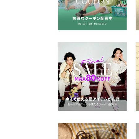
コフレ・キット・セット
食器・調理器具・キッチ
ン用品
インテリア・生活雑貨
スマホグッズ・オーディ
オ機器
スポーツ・アウトドア用
品
文房具
ペット用品
福袋・ギフト・その他