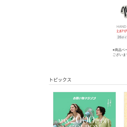
着物・浴衣・和装小物
スキンケア
HAND
ベースメイク
2,871
26
ポイ
メイクアップ
※商品ペ
ございま
ネイル
ボディケア・オーラルケ
ア
トピックス
ヘアケア
フレグランス
メイク道具・美容器具