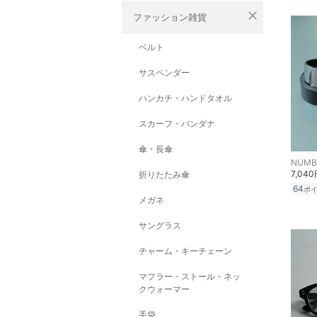
close
ファッション雑貨
ベルト
サスペンダー
ハンカチ・ハンドタオル
スカーフ・バンダナ
傘・長傘
NUMBE
7,04
折りたたみ傘
64
ポ
メガネ
サングラス
チャーム・キーチェーン
マフラー・ストール・ネッ
クウォーマー
手袋