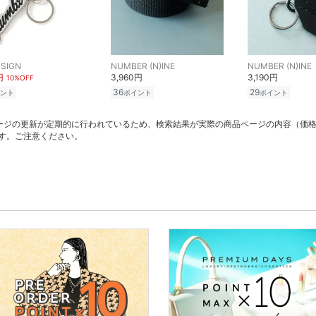
 SIGN
NUMBER (N)INE
NUMBER (N)INE
円
3,960円
3,190円
10%OFF
36
29
ント
ポイント
ポイント
ージの更新が定期的に行われているため、検索結果が実際の商品ページの内容（価
す。ご注意ください。