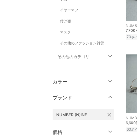
イヤーマフ
付け襟
NUMBE
7,700
マスク
70
ポ
その他のファッション雑貨
その他のカテゴリ
トップス
カラー
ジャケット・アウター
ブランド
パンツ
close
NUMBER (N)INE
オールインワン・オーバ
NUMBE
ーオール
6,60
60
ポ
価格
バッグ