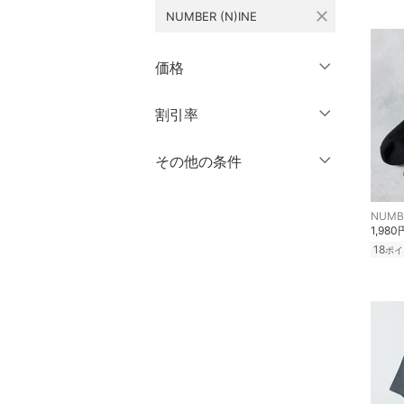
close
NUMBER (N)INE
10分丈
メイクアップ
12分丈 ～
価格
ネイル
クリア
絞り込み
円
～
円
割引率
クリア
絞り込み
ボディケア・オーラルケ
ア
％OFF
～
％OFF
その他の条件
絞り込み
ヘアケア
クーポン対象のみ表示
絞り込み
NUMBE
フレグランス
1,980
スーパーDEALのみ表示
18
ポイ
メイク道具・美容器具
クリア
絞り込み
コフレ・キット・セット
食器・調理器具・キッチ
ン用品