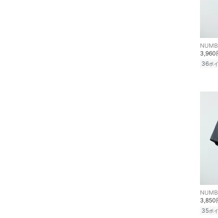
インテリア・生活雑貨
スマホグッズ・オーディ
オ機器
NUMBE
3,96
スポーツ・アウトドア用
36
ポ
品
文房具
ペット用品
福袋・ギフト・その他
NUMBE
3,85
35
ポ