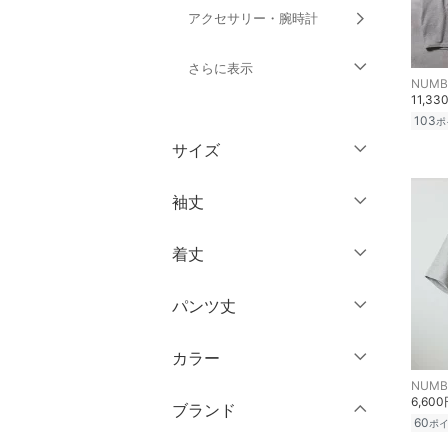
アクセサリー・腕時計
さらに表示
NUMBE
11,33
財布・ポーチ・ケース
103
ポ
サイズ
帽子
ウェア（S/M/L）
袖丈
ヘアアクセサリー
～XS
S
着丈
スーツ・フォーマル
ノースリーブ
M
L
半袖
XL
XXL
パンツ丈
水着・スイムグッズ
ショート丈
七分袖・五分袖
3XL～
フリー
ミドル丈
着物・浴衣・和装小物
カラー
～ 3分丈
長袖
NUMBE
ロング丈
クリア
絞り込み
スキンケア
6,60
5分丈・ハーフ
ブランド
クリア
絞り込み
60
ポ
クリア
絞り込み
7分丈・クロップド
ベースメイク