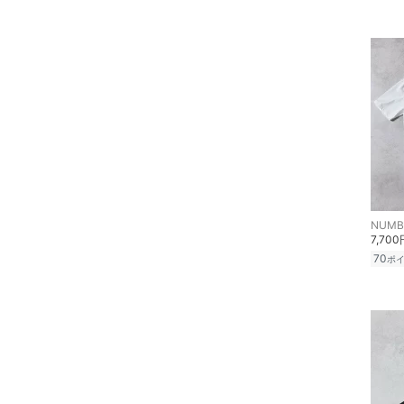
NUMBE
7,700
70
ポ