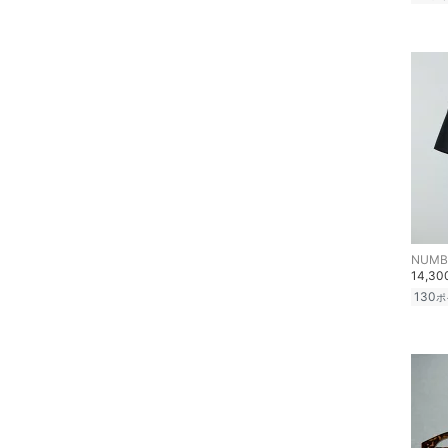
NUMBE
14,3
130
ポ