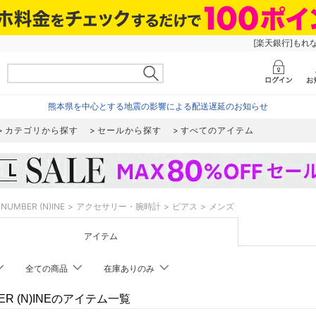
[楽天銀行]もれ
熊本県を中心とする地震の影響による配送遅延のお知らせ
カテゴリから探す
セールから探す
すべてのアイテム
NUMBER (N)INE
アクセサリー・腕時計
ピアス
メンズ
アイテム
全ての商品
在庫ありのみ
ER (N)INEのアイテム一覧