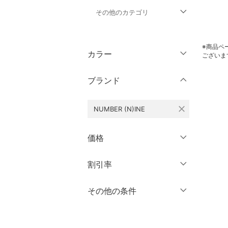
その他のカテゴリ
トップス
※商品ペ
カラー
ございま
ジャケット・アウター
ブランド
パンツ
close
NUMBER (N)INE
オールインワン・オーバ
ーオール
価格
バッグ
円
～
円
割引率
クリア
絞り込み
シューズ・靴
％OFF
～
％OFF
その他の条件
インナー・ルームウェア
絞り込み
クーポン対象のみ表示
靴下・レッグウェア
絞り込み