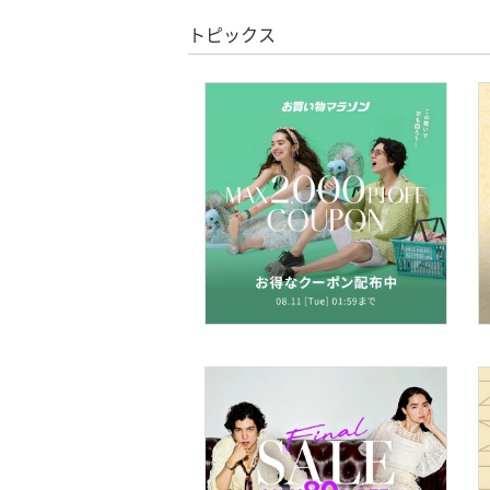
スーパーDEALのみ表示
ファッション雑貨
トピックス
クリア
絞り込み
財布・ポーチ・ケース
帽子
ヘアアクセサリー
スーツ・フォーマル
水着・スイムグッズ
着物・浴衣・和装小物
スキンケア
ベースメイク
メイクアップ