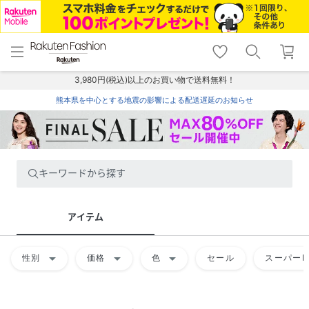
menu
home
search
favorite_border
shopping_cart
lock_outline
メニュー
トップ
検索
お気に入り
カート
ログイン
3,980円(税込)以上のお買い物で送料無料！
熊本県を中心とする地震の影響による配送遅延のお知らせ
キーワードから探す
アイテム
arrow_drop_down
arrow_drop_down
arrow_drop_down
性別
価格
色
セール
スーパーD