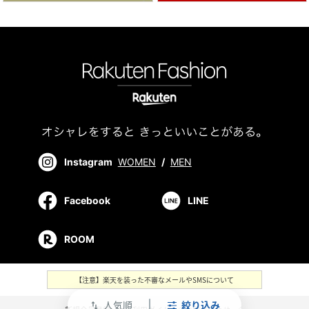
Instagram
WOMEN
/
MEN
Facebook
LINE
ROOM
【注意】楽天を装った不審なメールやSMSについて
人気順
絞り込み
swap_vert