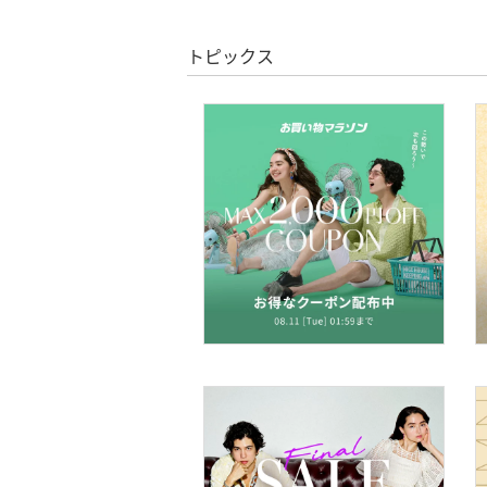
絞り込み
スーパーDEALのみ表示
靴下・レッグウェア
トピックス
クリア
絞り込み
ファッション雑貨
アクセサリー・腕時計
財布・ポーチ・ケース
帽子
ヘアアクセサリー
マタニティウェア・ベビ
ー用品
スーツ・フォーマル
水着・スイムグッズ