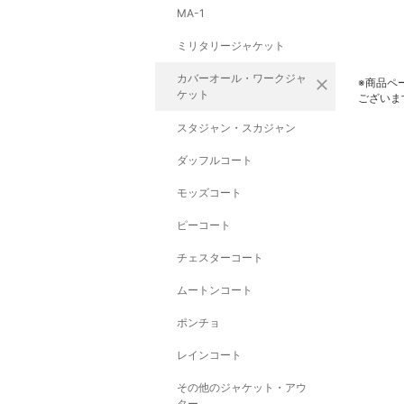
MA-1
ミリタリージャケット
カバーオール・ワークジャ
close
※商品ペ
ケット
ございま
スタジャン・スカジャン
ダッフルコート
モッズコート
ピーコート
チェスターコート
ムートンコート
ポンチョ
レインコート
その他のジャケット・アウ
ター