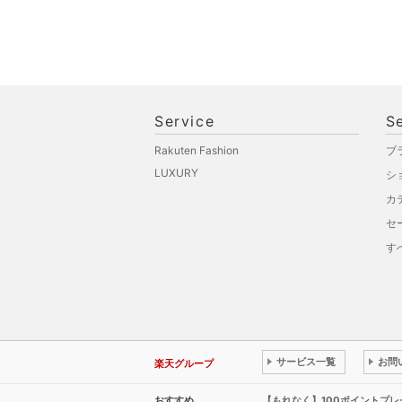
Service
S
Rakuten Fashion
ブ
LUXURY
シ
カ
セ
す
サービス一覧
お問
楽天グループ
おすすめ
【もれなく】100ポイントプ