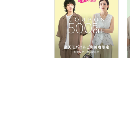
コフレ・キット・セット
食器・調理器具・キッチ
ン用品
インテリア・生活雑貨
スマホグッズ・オーディ
オ機器
スポーツ・アウトドア用
品
文房具
ペット用品
福袋・ギフト・その他