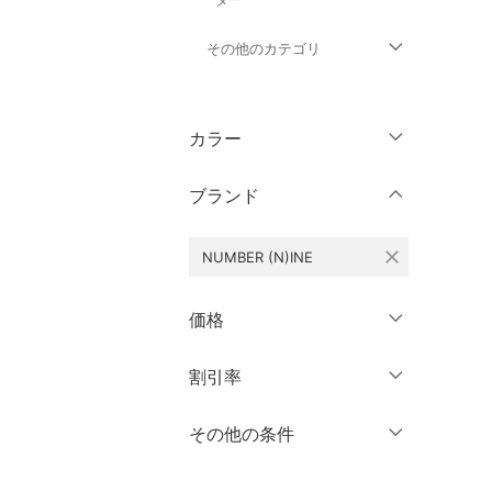
その他のカテゴリ
トップス
カラー
パンツ
ブランド
ワンピース・ドレス
close
NUMBER (N)INE
スカート
オールインワン・オーバ
価格
ーオール
円
～
円
割引率
クリア
絞り込み
バッグ
％OFF
～
％OFF
その他の条件
シューズ・靴
絞り込み
クーポン対象のみ表示
インナー・ルームウェア