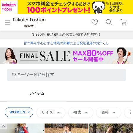
menu
home
search
favorite_border
shopping_cart
lock_outline
メニュー
トップ
検索
お気に入り
カート
ログイン
3,980円(税込)以上のお買い物で送料無料！
熊本県を中心とする地震の影響による配送遅延のお知らせ
キーワードから探す
アイテム
arrow_drop_down
arrow_drop_down
arrow_drop_down
WOMEN
サイズ
袖丈
価格
PR