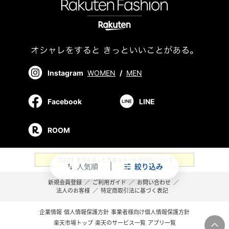
Instagram
WOMEN
/
MEN
Facebook
LINE
ROOM
【注意】楽天を装った不審なメールやSMSについて
人気順
絞り込み
swap_vert
新規会員登録
／
ご利用ガイド
／
お問い合わせ
／
法人のお客様
／
特定商取引法に基づく表記
企業情報
個人情報保護方針
事業者様向け個人情報保護方針
楽天市場トップ
楽天のサービス一覧
アプリ一覧