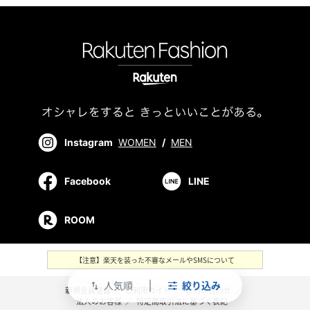
Instagram
WOMEN
/
MEN
Facebook
LINE
ROOM
【注意】楽天を装った不審なメールやSMSについて
人気順
絞り込み
swap_vert
新規会員登録
／
ご利用ガイド
／
お問い合わせ
／
法人のお客様
／
特定商取引法に基づく表記