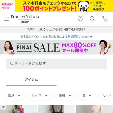
menu
home
search
favorite_border
shopping_cart
lock_outline
メニュー
トップ
検索
お気に入り
カート
ログイン
3,980円(税込)以上のお買い物で送料無料！
熊本県を中心とする地震の影響による配送遅延のお知らせ
キーワードから探す
アイテム
arrow_drop_down
arrow_drop_down
arrow_drop_down
arrow_drop_down
性別
サイズ
価格
色
セール
PR