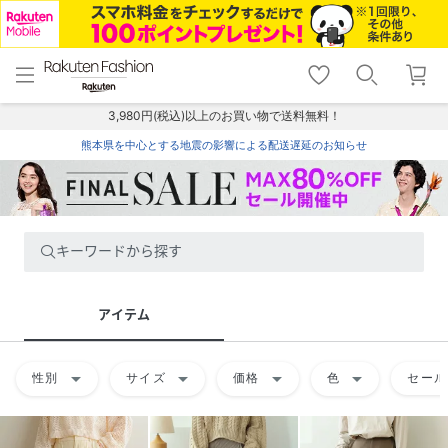
menu
home
search
favorite_border
shopping_cart
lock_outline
メニュー
トップ
検索
お気に入り
カート
ログイン
3,980円(税込)以上のお買い物で送料無料！
熊本県を中心とする地震の影響による配送遅延のお知らせ
キーワードから探す
アイテム
arrow_drop_down
arrow_drop_down
arrow_drop_down
arrow_drop_down
性別
サイズ
価格
色
セール