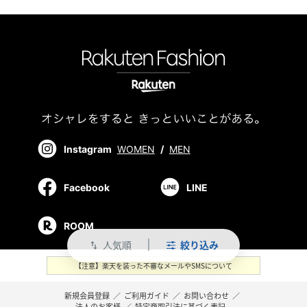
Instagram
WOMEN
/
MEN
Facebook
LINE
ROOM
人気順
絞り込み
swap_vert
【注意】楽天を装った不審なメールやSMSについて
新規会員登録
／
ご利用ガイド
／
お問い合わせ
／
法人のお客様
／
特定商取引法に基づく表記