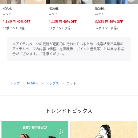
NOAHL
NOAHL
NOAHL
ニット
ニット
ニット
4,139
4,139
3,539
円
40
%
OFF
円
40
%
OFF
円
40
%
OFF
37
ポイント
(
1倍
)
37
ポイント
(
1倍
)
32
ポイント
(
1倍
)
※アイテムページの更新が定期的に行われているため、検索結果が実際の
アイテムページの内容（価格、在庫表示、ポイント倍数等）とは異なる場
合がございます。ご注意ください。
トップ
NOAHL
トップス
ニット
トレンドトピックス