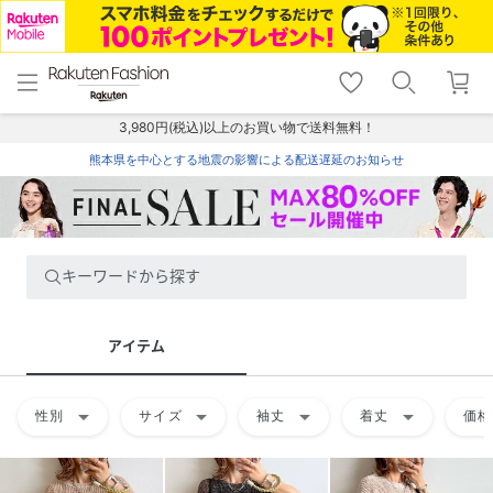
menu
home
search
favorite_border
shopping_cart
lock_outline
メニュー
トップ
検索
お気に入り
カート
ログイン
3,980円(税込)以上のお買い物で送料無料！
熊本県を中心とする地震の影響による配送遅延のお知らせ
キーワードから探す
アイテム
arrow_drop_down
arrow_drop_down
arrow_drop_down
arrow_drop_down
性別
サイズ
袖丈
着丈
価格