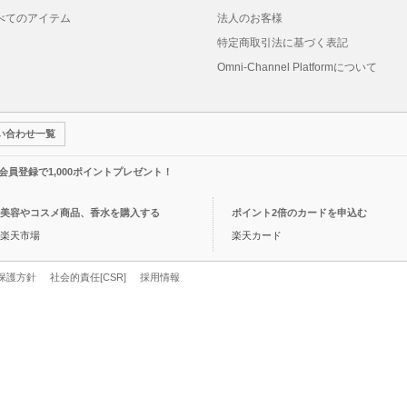
べてのアイテム
法人のお客様
特定商取引法に基づく表記
Omni-Channel Platformについて
い合わせ一覧
規会員登録で1,000ポイントプレゼント！
美容やコスメ商品、香水を購入する
ポイント2倍のカードを申込む
楽天市場
楽天カード
保護方針
社会的責任[CSR]
採用情報