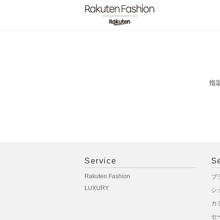
指
Service
S
Rakuten Fashion
ブ
LUXURY
シ
カ
セ