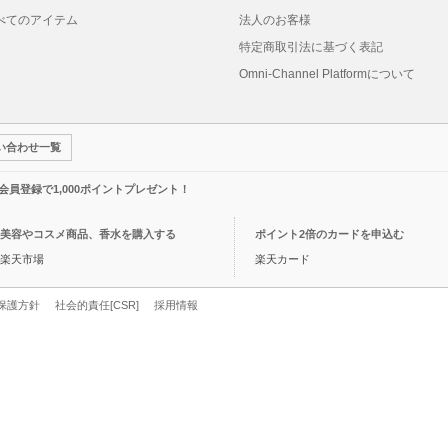
べてのアイテム
法人のお客様
特定商取引法に基づく表記
Omni-Channel Platformについて
い合わせ一覧
規会員登録で1,000ポイントプレゼント！
美容やコスメ商品、香水を購入する
ポイント2倍のカードを申込む
楽天市場
楽天カード
保護方針
社会的責任[CSR]
採用情報