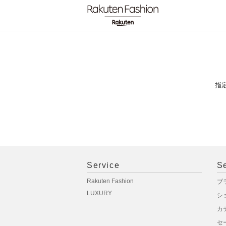
指
Service
S
Rakuten Fashion
ブ
LUXURY
シ
カ
セ